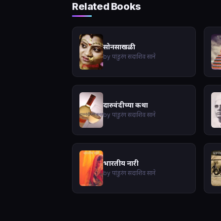
Related Books
सोनसाखळी
by पांडुरंग सदाशिव साने
दारुवंदीच्या कथा
by पांडुरंग सदाशिव साने
भारतीय नारी
by पांडुरंग सदाशिव साने