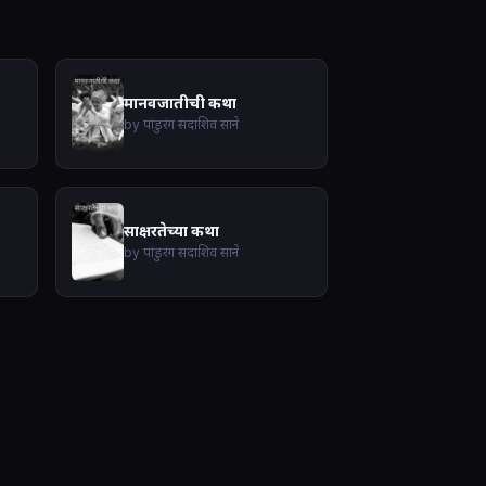
मानवजातीची कथा
by पांडुरंग सदाशिव साने
साक्षरतेच्या कथा
by पांडुरंग सदाशिव साने