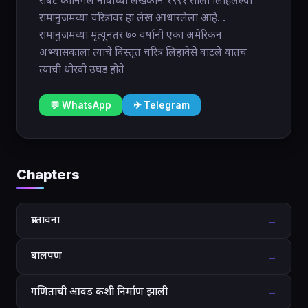
रॉबर्ट कानिगेल नावाच्या लेखकाने १९९१ साली लिहिलेल्या
रामानुजमच्या चरित्रावर हा लेख आधारलेला आहे. .
रामानुजमच्या मृत्यूनंतर ७० वर्षानी एका अमेरिकन
अभ्यासकाला त्याचे विस्तृत चरित्र लिहावेसे वाटले यातच
त्याची थोरवी उघड होते
💬 WhatsApp
✈ Telegram
Chapters
प्रस्तावना
→
बालपण
→
गणिताची आवड कशी निर्माण झाली
→