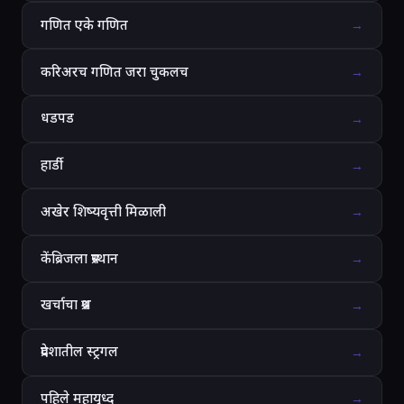
गणित एके गणित
→
करिअरच गणित जरा चुकलच
→
धडपड
→
हार्डी
→
अखेर शिष्यवृत्ती मिळाली
→
केंब्रिजला प्रस्थान
→
खर्चाचा प्रश्न
→
प्रदेशातील स्ट्रगल
→
पहिले महायुध्द
→