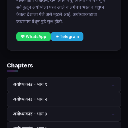
बालकांडाचे अखेरीस, राम, त्याचे बंधू, त्यांच्या नवीन वधू व
सर्व कुटूंब अयोध्येला परत आले व लगेचच भरत व शत्रुघ्न
केकय देशाला गेले असे म्हटले आहे. अयोध्याकाडाचा
कथाभाग येथून पुढे सुरू होतो.
💬 WhatsApp
✈ Telegram
Chapters
अयोध्याकांड - भाग १
→
अयोध्याकांड - भाग २
→
अयोध्याकांड - भाग ३
→