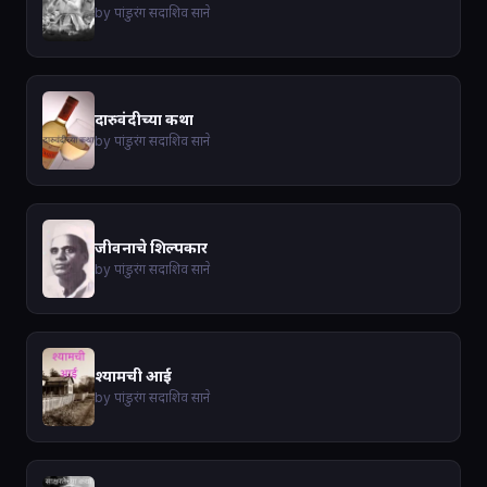
by पांडुरंग सदाशिव साने
दारुवंदीच्या कथा
by पांडुरंग सदाशिव साने
जीवनाचे शिल्पकार
by पांडुरंग सदाशिव साने
श्यामची आई
by पांडुरंग सदाशिव साने