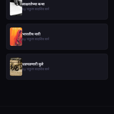
साक्षरतेच्या कथा
by पांडुरंग सदाशिव साने
भारतीय नारी
by पांडुरंग सदाशिव साने
धडपडणारी मुले
by पांडुरंग सदाशिव साने