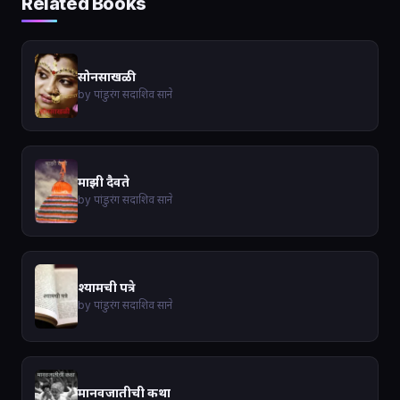
Related Books
सोनसाखळी
by पांडुरंग सदाशिव साने
माझी दैवते
by पांडुरंग सदाशिव साने
श्यामची पत्रे
by पांडुरंग सदाशिव साने
मानवजातीची कथा