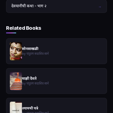
देवयानीची कथा - भाग २
→
Related Books
सोनसाखळी
by पांडुरंग सदाशिव साने
माझी दैवते
by पांडुरंग सदाशिव साने
श्यामची पत्रे