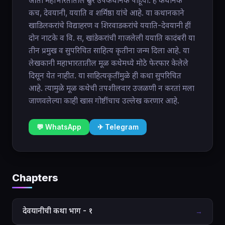
आतां महाभारतांतील दुसरे उपकथानक पाहूया. हे कथानक
कच, देवयानी, ययाति व शर्मिष्ठा यांचे आहे. या कथानकाने
खाडिलकरांचे विद्याहरण व शिरवाडकरांचे ययाति-देवयानी हीं
दोन नाटके व वि. स, खांडेकरांची गाजलेली ययाति कादंबरी या
तीन प्रमुख व सुपरिचित साहित्य कृतीना जन्म दिला आहे. या
लेखकानी महाभारतातील मूळ कथेमध्ये मोठे फेरफार केलेले
दिसून येत नाहीत. या साहित्यकृतींमुळे ही कथा सुपरिचित
आहे. त्यामुळे मूळ कथेची तपशीलवार उजळणी न करतां मला
जाणवलेल्या काही खास गोष्टींचाच उल्लेख करणार आहे.
💬 WhatsApp
✈ Telegram
Chapters
देवयानीची कथा भाग - १
→