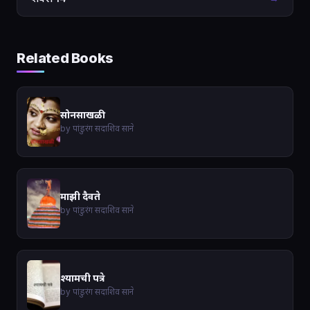
Related Books
सोनसाखळी
by पांडुरंग सदाशिव साने
माझी दैवते
by पांडुरंग सदाशिव साने
श्यामची पत्रे
by पांडुरंग सदाशिव साने