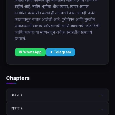
अनादी अनंत काळापासून माणसाला अज्ञात प्रदेशाचं आकर्षण
राहीलं आहे. नवीन भूमीचा शोध घ्यावा, त्यावर आपलं
स्वामित्वं प्रस्थापीत करावं ही मानवाची आस अनादी-अनंत
कालापासून चालत आलेली आहे. युरोपीयन आणि मुस्लीम
आक्रमकांनी यालाच धर्मप्रसाराची आणि व्यापाराची जोड दिली
आणि व्यापाराच्या माध्यमातून अनेक वसाहतींचं साम्राज्यं
उभारलं.
💬 WhatsApp
✈ Telegram
Chapters
प्रकरण १
→
प्रकरण २
→