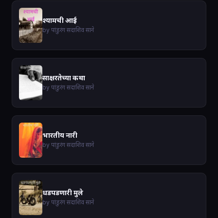
श्यामची आई
by पांडुरंग सदाशिव साने
साक्षरतेच्या कथा
by पांडुरंग सदाशिव साने
भारतीय नारी
by पांडुरंग सदाशिव साने
धडपडणारी मुले
by पांडुरंग सदाशिव साने