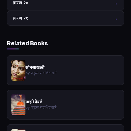
प्रकरण २०
→
प्रकरण २१
→
Related Books
सोनसाखळी
by पांडुरंग सदाशिव साने
माझी दैवते
by पांडुरंग सदाशिव साने