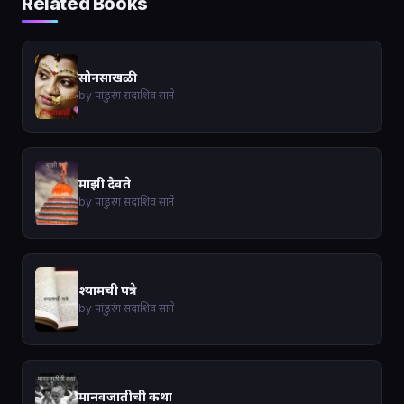
Related Books
सोनसाखळी
by पांडुरंग सदाशिव साने
माझी दैवते
by पांडुरंग सदाशिव साने
श्यामची पत्रे
by पांडुरंग सदाशिव साने
मानवजातीची कथा