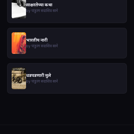
साक्षरतेच्या कथा
by पांडुरंग सदाशिव साने
भारतीय नारी
by पांडुरंग सदाशिव साने
धडपडणारी मुले
by पांडुरंग सदाशिव साने