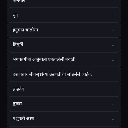
कर्मयोग
→
युग
→
हनुमान चालीसा
→
त्रिमूर्ति
→
भगवतगीता अर्जुनाला ऐकवलेली नव्हती
→
दशावतार जीवसृष्टीच्या उत्क्रांतीशी जोडलेले आहेत.
→
ब्रम्हदेव
→
तुळस
→
पशुपती अस्त्र
→