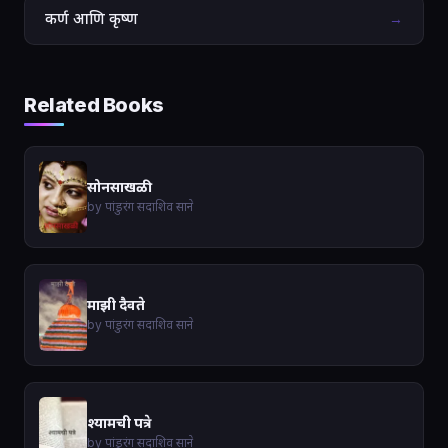
कर्ण आणि कृष्ण
→
Related Books
सोनसाखळी
by पांडुरंग सदाशिव साने
माझी दैवते
by पांडुरंग सदाशिव साने
श्यामची पत्रे
by पांडुरंग सदाशिव साने