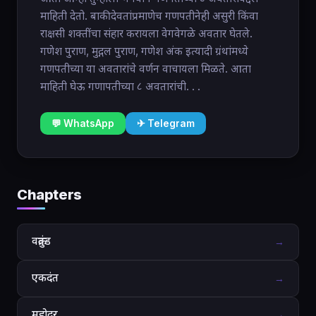
माहिती देतो. बाकी देवतांप्रमाणेच गणपतीनेही असुरी किंवा
राक्षसी शक्तींचा संहार करायला वेगवेगळे अवतार घेतले.
गणेश पुराण, मुद्गल पुराण, गणेश अंक इत्यादी ग्रंथांमध्ये
गणपतीच्या या अवतारांचे वर्णन वाचायला मिळते. आता
माहिती घेऊ गणापतीच्या ८ अवतारांची. . .
💬 WhatsApp
✈ Telegram
Chapters
वक्रतुंड
→
एकदंत
→
महोदर
→