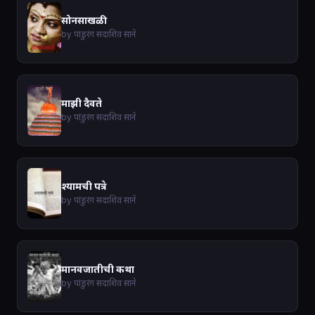
सोनसाखळी
by पांडुरंग सदाशिव साने
माझी दैवते
by पांडुरंग सदाशिव साने
श्यामची पत्रे
by पांडुरंग सदाशिव साने
मानवजातीची कथा
by पांडुरंग सदाशिव साने