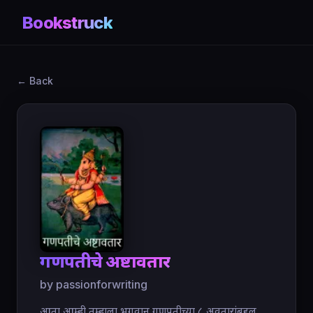
Bookstruck
← Back
गणपतीचे अष्टावतार
by passionforwriting
आता आम्ही तुम्हाला भगवान गणपतीच्या ८ अवतारांबद्दल