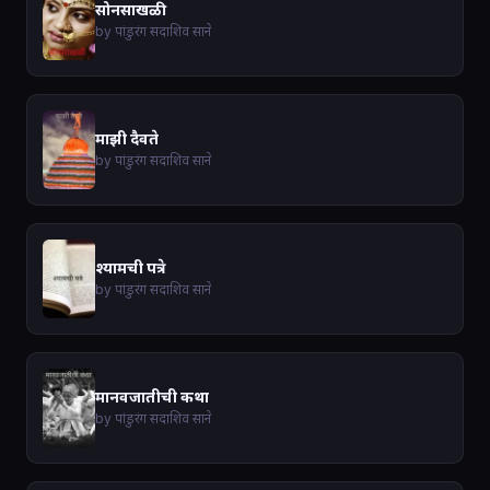
सोनसाखळी
by पांडुरंग सदाशिव साने
माझी दैवते
by पांडुरंग सदाशिव साने
श्यामची पत्रे
by पांडुरंग सदाशिव साने
मानवजातीची कथा
by पांडुरंग सदाशिव साने