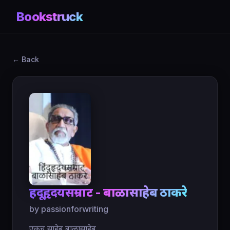
Bookstruck
← Back
हिंदूहृदयसम्राट - बाळासाहेब ठाकरे
by passionforwriting
एकच साहेब बाळासाहेब