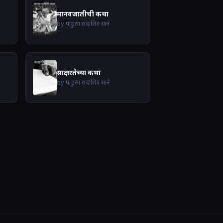
मानवजातीची कथा
by पांडुरंग सदाशिव साने
साक्षरतेच्या कथा
by पांडुरंग सदाशिव साने