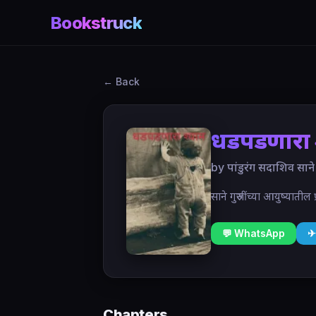
Bookstruck
← Back
धडपडणारा 
by पांडुरंग सदाशिव साने
साने गुरुजींच्या आयुष्यात
💬 WhatsApp
✈
Chapters