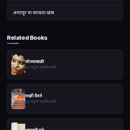
अनंतपूर चा लटकता खांब
→
Related Books
सोनसाखळी
by पांडुरंग सदाशिव साने
माझी दैवते
by पांडुरंग सदाशिव साने
श्यामची पत्रे