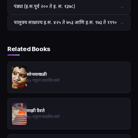
पंड्या (इ.स.पूर्व २०० ते इ. स. १३७८)
→
चालुक्य साम्राज्य इ.स. ४२५ ते ७५३ आणि इ.स. ९७३ ते ११९०
→
Related Books
सोनसाखळी
by पांडुरंग सदाशिव साने
माझी दैवते
by पांडुरंग सदाशिव साने