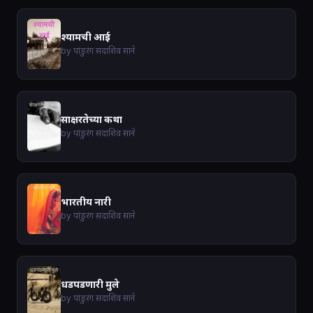
श्यामची आई
by पांडुरंग सदाशिव साने
साक्षरतेच्या कथा
by पांडुरंग सदाशिव साने
भारतीय नारी
by पांडुरंग सदाशिव साने
धडपडणारी मुले
by पांडुरंग सदाशिव साने