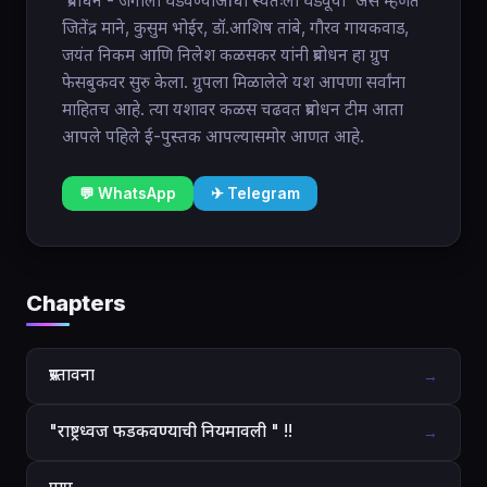
'प्रबोधन - जगाला घडवण्याआधी स्वतःला घडवूया' असे म्हणत
जितेंद्र माने, कुसुम भोईर, डॉ.आशिष तांबे, गौरव गायकवाड,
जयंत निकम आणि निलेश कळसकर यांनी प्रबोधन हा ग्रुप
फेसबुकवर सुरु केला. ग्रुपला मिळालेले यश आपणा सर्वांना
माहितच आहे. त्या यशावर कळस चढवत प्रबोधन टीम आता
आपले पहिले ई-पुस्तक आपल्यासमोर आणत आहे.
💬 WhatsApp
✈ Telegram
Chapters
प्रस्तावना
→
"राष्ट्रध्वज फडकवण्याची नियमावली " !!
→