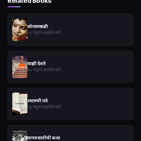
Related Books
सोनसाखळी
by पांडुरंग सदाशिव साने
माझी दैवते
by पांडुरंग सदाशिव साने
श्यामची पत्रे
by पांडुरंग सदाशिव साने
मानवजातीची कथा