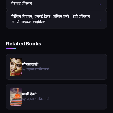
गेराल्ड जॅक्सन
→
मेल्विन पिटमॅन, एनर्स्ट टेलर, एल्विन टर्नर , रैंडी जॉनसन
→
आणि माइकल म्च्दोवेल्ल
Related Books
सोनसाखळी
by पांडुरंग सदाशिव साने
माझी दैवते
by पांडुरंग सदाशिव साने