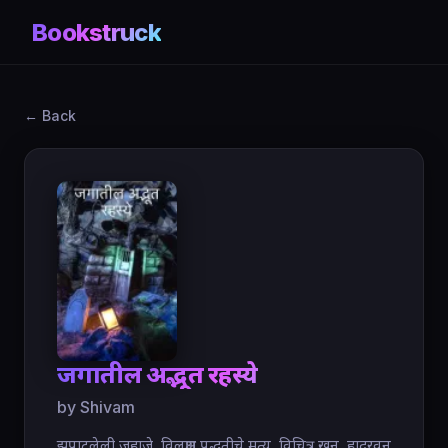
Bookstruck
← Back
जगातील अद्भूत रहस्ये
by Shivam
झपाटलेली जहाजे, विलक्षण पद्धतीचे मृत्यू, विचित्र खून, हादरवून