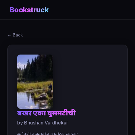
Bookstruck
← Back
बखर एका घुसमटीची
by Bhushan Vardhekar
सर्जनशील मनातील आंतरिक खदखद