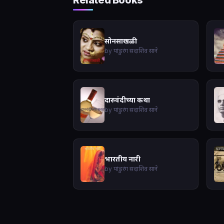
Related Books
सोनसाखळी
by पांडुरंग सदाशिव साने
दारुवंदीच्या कथा
by पांडुरंग सदाशिव साने
भारतीय नारी
by पांडुरंग सदाशिव साने