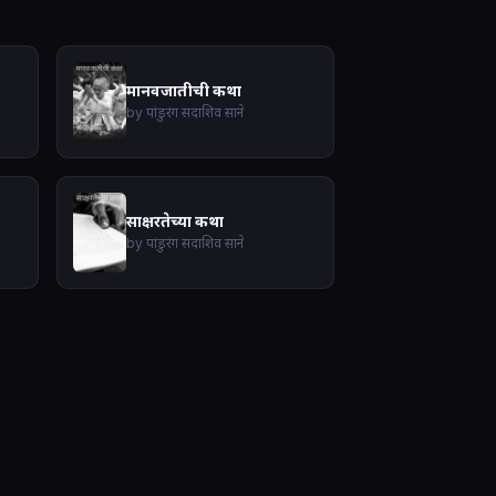
मानवजातीची कथा
by पांडुरंग सदाशिव साने
साक्षरतेच्या कथा
by पांडुरंग सदाशिव साने