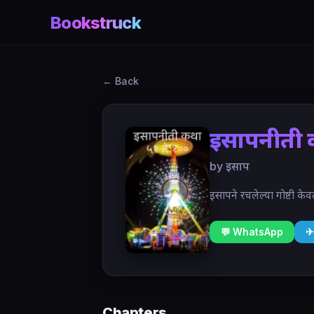
Bookstruck
← Back
इसापनीती 
by इसाप
इसापने रचलेल्या गोष्टी क
💬 WhatsApp
✈
Chapters