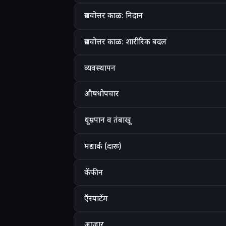
प्रसवोत्तर काळ: निदान
प्रसवोत्तर काळ: शारीरिक बदल
व्यवस्थापन
औषधोपचार
धूम्रपान व तंबाखू
मद्यार्क (दारू)
कॅफीन
ऍस्पार्टेम
आजार