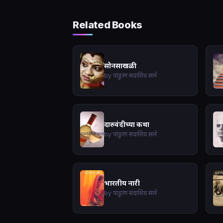
Related Books
सोनसाखळी
by पांडुरंग सदाशिव साने
दारुवंदीच्या कथा
by पांडुरंग सदाशिव साने
भारतीय नारी
by पांडुरंग सदाशिव साने