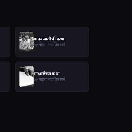
मानवजातीची कथा
by पांडुरंग सदाशिव साने
साक्षरतेच्या कथा
by पांडुरंग सदाशिव साने