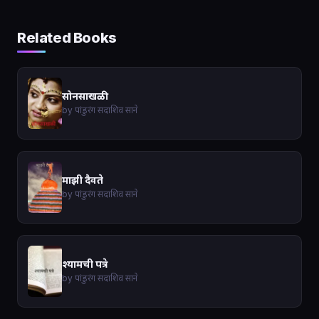
Related Books
सोनसाखळी
by पांडुरंग सदाशिव साने
माझी दैवते
by पांडुरंग सदाशिव साने
श्यामची पत्रे
by पांडुरंग सदाशिव साने