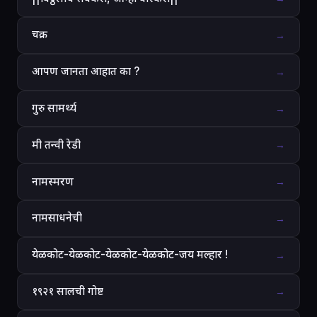
चक्र
→
आपण जानता आहात का ?
→
गुरु सामर्थ्य
→
मी तन्वी रेडी
→
नामस्मरण
→
नामसाधनेची
→
येळकोट-येळकोट-येळकोट-येळकोट-जय मल्हार !
→
१९२१ सालची गोष्ट
→