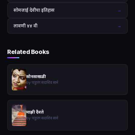
सोमजाई देवीचा इतिहास
→
लावणी ४४ वी
→
Related Books
सोनसाखळी
by पांडुरंग सदाशिव साने
माझी दैवते
by पांडुरंग सदाशिव साने