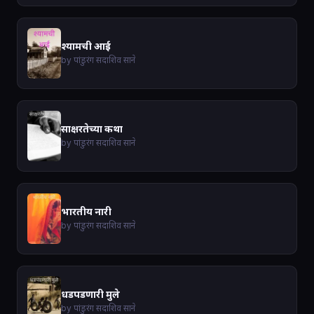
श्यामची आई
by पांडुरंग सदाशिव साने
साक्षरतेच्या कथा
by पांडुरंग सदाशिव साने
भारतीय नारी
by पांडुरंग सदाशिव साने
धडपडणारी मुले
by पांडुरंग सदाशिव साने