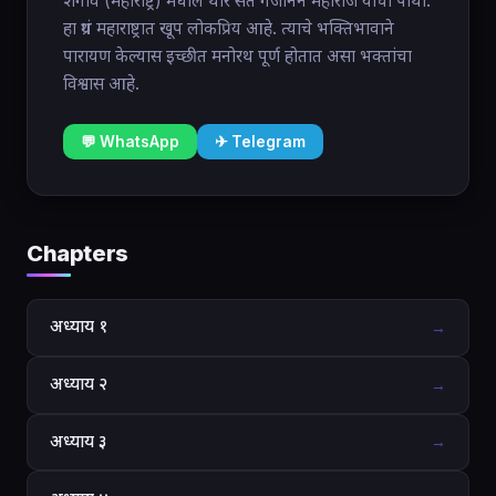
शेगाव (महाराष्ट्र) मधील थोर संत गजानन महाराज यांची पोथी.
हा ग्रंथ महाराष्ट्रात खूप लोकप्रिय आहे. त्याचे भक्तिभावाने
पारायण केल्यास इच्छीत मनोरथ पूर्ण होतात असा भक्तांचा
विश्वास आहे.
💬 WhatsApp
✈ Telegram
Chapters
अध्याय १
→
अध्याय २
→
अध्याय ३
→