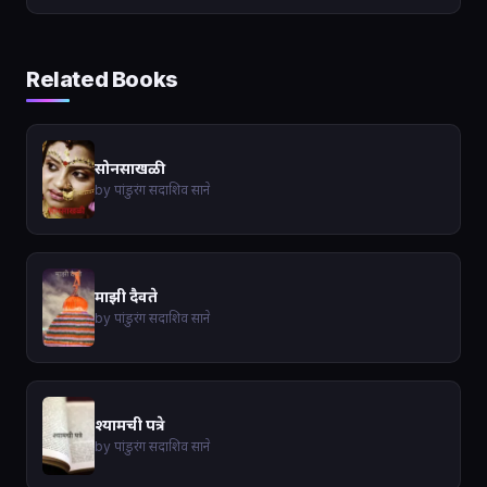
Related Books
सोनसाखळी
by पांडुरंग सदाशिव साने
माझी दैवते
by पांडुरंग सदाशिव साने
श्यामची पत्रे
by पांडुरंग सदाशिव साने