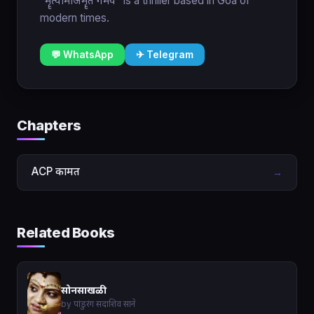
"मॄत्योर्माअमॄतं गमय" is a thriller based in Goa of
modern times.
💬 WhatsApp
✈ Telegram
Chapters
ACP कामत
→
Related Books
सोनसाखळी
by पांडुरंग सदाशिव साने