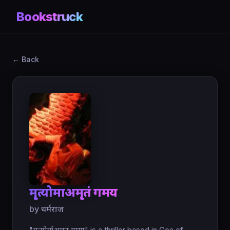
Bookstruck
← Back
मॄत्योर्माअमॄतं गमय
by धर्मराज