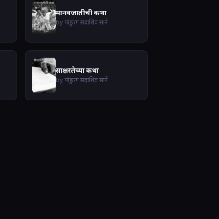
मानवजातीची कथा
by पांडुरंग सदाशिव साने
साक्षरतेच्या कथा
by पांडुरंग सदाशिव साने