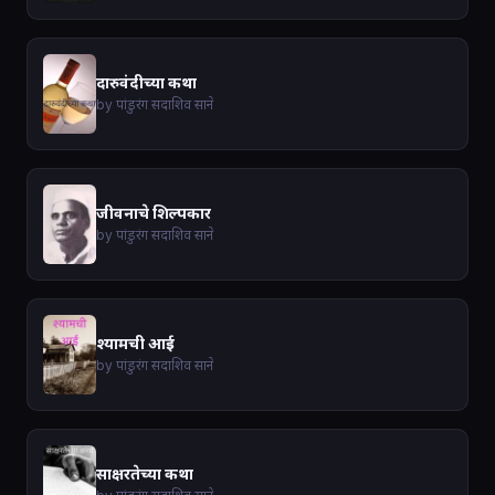
दारुवंदीच्या कथा
by पांडुरंग सदाशिव साने
जीवनाचे शिल्पकार
by पांडुरंग सदाशिव साने
श्यामची आई
by पांडुरंग सदाशिव साने
साक्षरतेच्या कथा