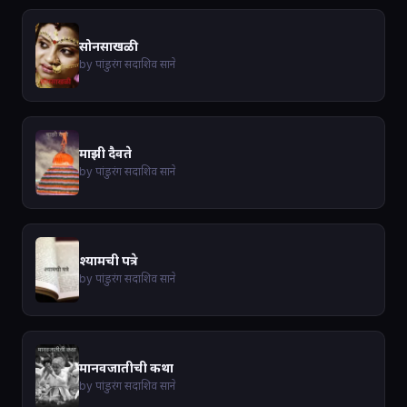
सोनसाखळी
by पांडुरंग सदाशिव साने
माझी दैवते
by पांडुरंग सदाशिव साने
श्यामची पत्रे
by पांडुरंग सदाशिव साने
मानवजातीची कथा
by पांडुरंग सदाशिव साने