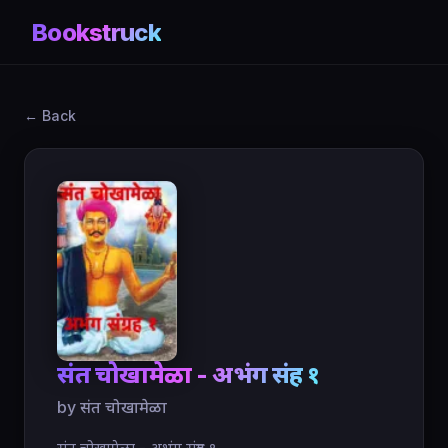
Bookstruck
← Back
संत चोखामेळा - अभंग संग्रह १
by संत चोखामेळा