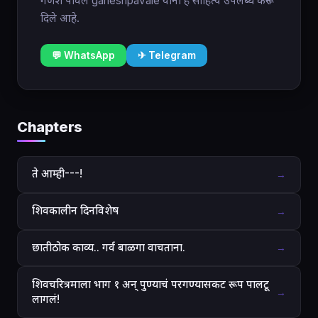
गणेश पावले ganeshpavale यांनी हे साहित्य उपलब्ध करून
दिले आहे.
💬 WhatsApp
✈ Telegram
Chapters
ते आम्ही---!
→
शिवकालीन दिनविशेष
→
छातीठोक काव्य.. गर्व बाळगा वाचताना.
→
शिवचरित्रमाला भाग १ अन् पुण्याचं परगण्यासकट रूप पालटू
→
लागलं!