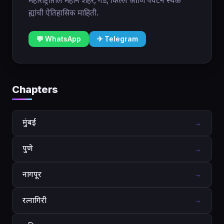
महाराष्ट्रातील महान शहरे, गड, किल्ले आणि पर्यटन स्थळे
ह्यांची ऐतिहासिक माहिती.
💬 WhatsApp
✈ Telegram
Chapters
मुंबई
→
पुणे
→
नागपूर
→
रत्नागिरी
→