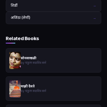
शिर्डी
→
अजिंठा (लेणी)
→
Related Books
सोनसाखळी
by पांडुरंग सदाशिव साने
माझी दैवते
by पांडुरंग सदाशिव साने