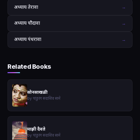
अध्याय तेरावा
→
अध्याय चौदावा
→
अध्याय पंधरावा
→
Related Books
सोनसाखळी
by पांडुरंग सदाशिव साने
माझी दैवते
by पांडुरंग सदाशिव साने