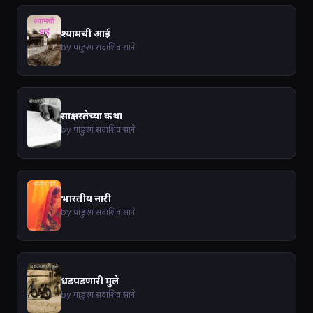
श्यामची आई
by पांडुरंग सदाशिव साने
साक्षरतेच्या कथा
by पांडुरंग सदाशिव साने
भारतीय नारी
by पांडुरंग सदाशिव साने
धडपडणारी मुले
by पांडुरंग सदाशिव साने