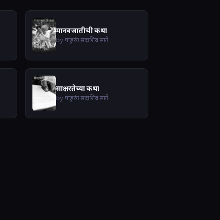
मानवजातीची कथा
by पांडुरंग सदाशिव साने
साक्षरतेच्या कथा
by पांडुरंग सदाशिव साने