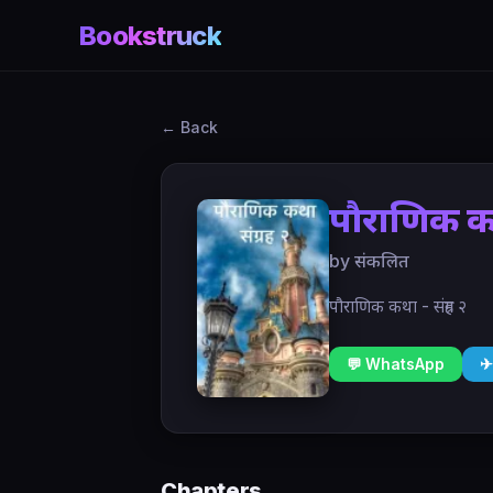
Bookstruck
← Back
पौराणिक कथा
by संकलित
पौराणिक कथा - संग्रह २
💬 WhatsApp
✈
Chapters